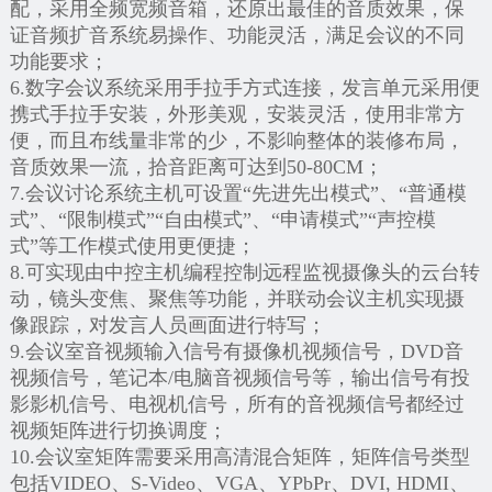
配，采用全频宽频音箱，还原出最佳的音质效果，保
证音频扩音系统易操作、功能灵活，满足会议的不同
功能要求；
6.数字会议系统采用手拉手方式连接，发言单元采用便
携式手拉手安装，外形美观，安装灵活，使用非常方
便，而且布线量非常的少，不影响整体的装修布局，
音质效果一流，拾音距离可达到50-80CM；
7.会议讨论系统主机可设置“先进先出模式”、“普通模
式”、“限制模式”“自由模式”、“申请模式”“声控模
式”等工作模式使用更便捷；
8.可实现由中控主机编程控制远程监视摄像头的云台转
动，镜头变焦、聚焦等功能，并联动会议主机实现摄
像跟踪，对发言人员画面进行特写；
9.会议室音视频输入信号有摄像机视频信号，DVD音
视频信号，笔记本/电脑音视频信号等，输出信号有投
影影机信号、电视机信号，所有的音视频信号都经过
视频矩阵进行切换调度；
10.会议室矩阵需要采用高清混合矩阵，矩阵信号类型
包括VIDEO、S-Video、VGA、YPbPr、DVI, HDMI、